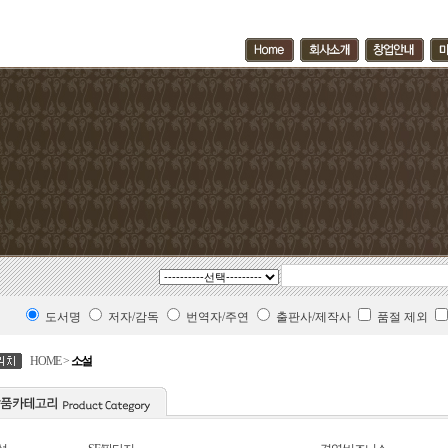
도서명
저자/감독
번역자/주연
출판사/제작사
품절 제외
HOME >
소설