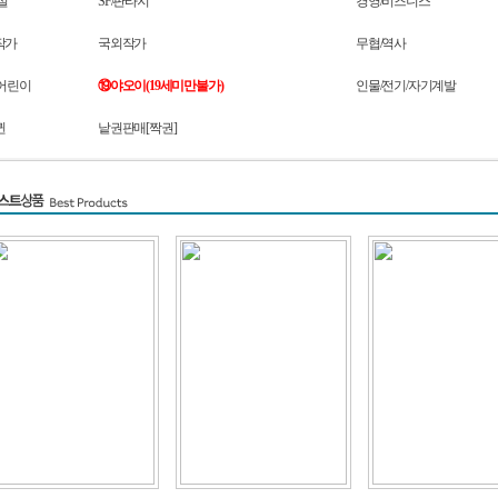
설
SF/판타지
경영/비즈니스
작가
국외작가
무협/역사
어린이
⑲야오이(19세미만불가)
인물/전기/자기계발
퀸
낱권판매[짝권]