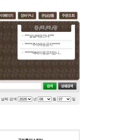
ㆍ
***설날배송안내***
ㆍ
*****추석배송공지*****
ㆍ
*****택배이용공지입니...
날짜 검색
년
월
일