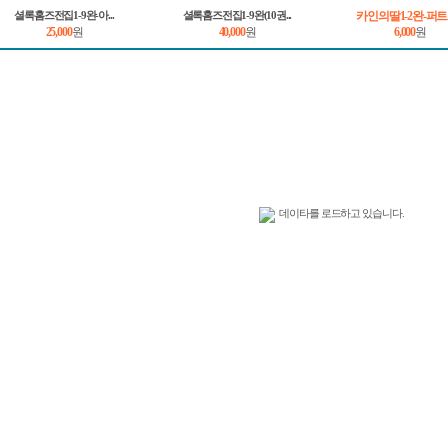
카인의딸1-2완-퍼트리
셜록홈즈전집1-9완-아...
셜록홈즈전집1-9완(10권...
25,000
원
40,000
원
6,000
원
데이타를 로드하고 있습니다.