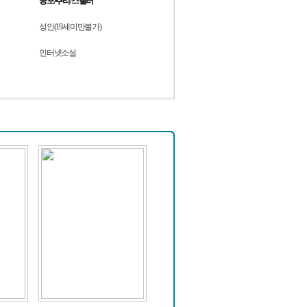
공포/추리/스릴러
성인(19세미만불가)
인터넷소설