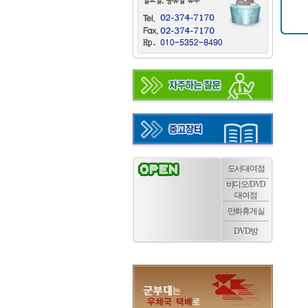
도서대여점
비디오/DVD
대여점
만화휴게실
DVD방