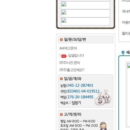
NT소
국내
아동/
할리
dvd 재고문의
답글입니다
DVD 사진 문의
DVD 출고언제요!!