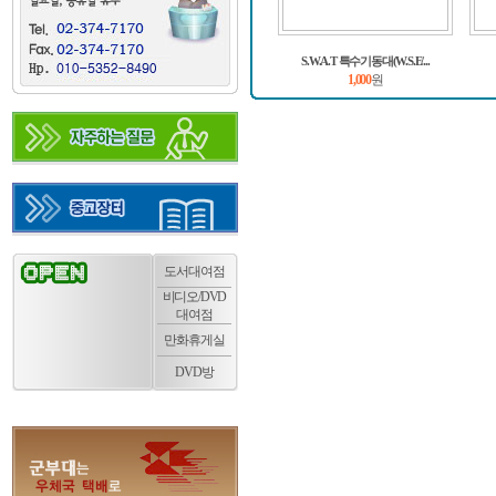
S.W.A.T 특수기동대(W.S.E/...
1,000
원
도서대여점
비디오/DVD
대여점
만화휴게실
DVD방