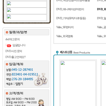
DVD_액션/전쟁/어드벤처/홍콩
DVD_S
DVD_애니메이션/어린이
DVD_
DVD_기타(뮤직/다큐 등등)
DVD_
Video_SF/판타지
Video
Video_외국영화
Video
dvd 재고문의
답글입니다
DVD 사진 문의
DVD 출고언제요!!